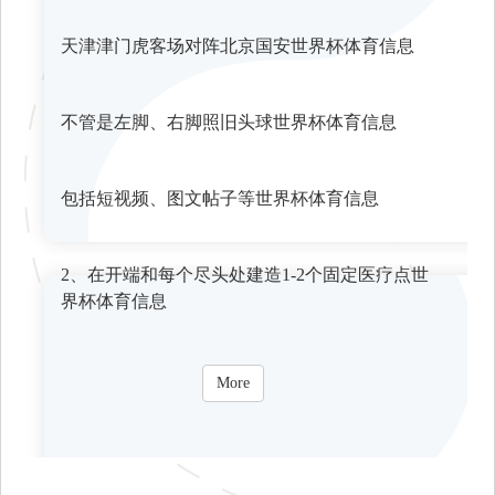
天津津门虎客场对阵北京国安世界杯体育信息
不管是左脚、右脚照旧头球世界杯体育信息
包括短视频、图文帖子等世界杯体育信息
2、在开端和每个尽头处建造1-2个固定医疗点世
界杯体育信息
More