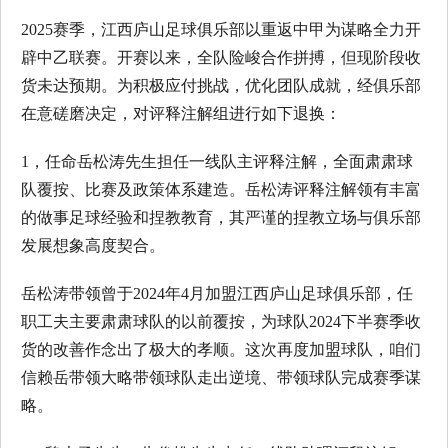
2025赛季，江西庐山足球俱乐部以重返中甲为谋略全力开
辟中乙联赛。开赛以来，全队险峻合作拼搏，但现阶段收
货未达预期。为积极应付挑战，优化团队成就，经俱乐部
在意磋磨决定，对评释注解组进行如下退换：
1，任命岳松涛先生担任一线队主评释注解，全面肃肃球
队覆按、比赛及政策体系建造。岳松涛评释注解领有丰富
的做事足球经验和捏教教育，其严谨的捏教立场与俱乐部
发展想象高度契合。
岳松涛带领曾于2024年4月加盟江西庐山足球俱乐部，任
职工夫主要肃肃球队的以前覆按，为球队2024下半赛季收
货的改善作念出了极大的孝顺。这次再度加盟球队，咱们
信赖岳带领大略带领球队走出逆境、带领球队完成赛季谋
略。