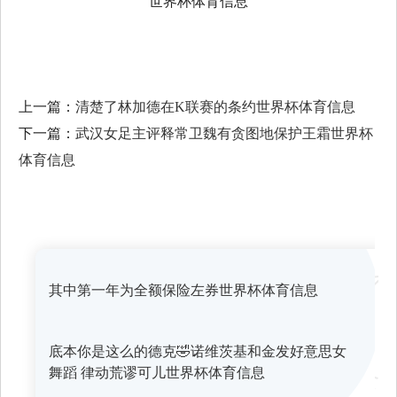
世界杯体育信息
上一篇：
清楚了林加德在K联赛的条约世界杯体育信息
下一篇：
武汉女足主评释常卫魏有贪图地保护王霜世界杯
体育信息
其中第一年为全额保险左券世界杯体育信息
底本你是这么的德克🤣诺维茨基和金发好意思女
舞蹈 律动荒谬可儿世界杯体育信息