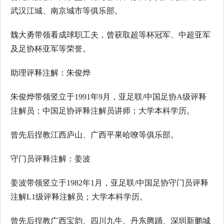
武汉江城、南京城市等俱乐部。
魏大勇带领看成球职工夫，曾获取超等杯冠军、中超亚军
及足协杯亚军等荣誉。
助理评释注解：朱俊烨
朱俊烨带领竖立于1991年9月，亚足联/中国足协A级评释
注解员；中国足协评释注解员讲师；大学本科学历。
曾先后捏教江西庐山、广西平果哈嘹等俱乐部。
守门员评释注解：姜波
姜波带领竖立于1982年1月，亚足联/中国足协守门员评释
注解L1级评释注解员；大学本科学历。
曾先后捏教广西宝韵、四川九牛、丹东腾踊、深圳新鹏城