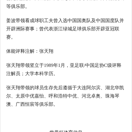
等俱乐部。
姜波带领看成球职工夫曾入选中国国奥队及中国国度队并
开辟洲际赛事；曾代表浙江绿城足球俱乐部开辟亚冠联
赛。
体能评释注解：张天翔
张天翔带领竖立于1989年1月，亚足联/中国足协C级评释
注解员；大学本科学历。
张天翔带领的球员生存先后遵循于大连阿尔滨、湖北华凯
尔、太原中优嘉怡、呼和浩特中优、河北卓奥、珠海琴
澳、广西恒宸等俱乐部。