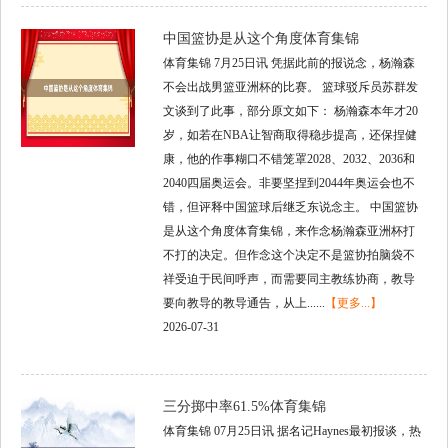
中国篮协是从这个角度体育集锦
体育集锦 7月25日讯 凭据此前的报说念，杨瀚森
不会出战男篮亚洲杯的比赛。 篮球驳斥员苏群发
文谈到了此事，部分原文如下： 杨瀚森本年才20
岁，如若在NBA让智商取得稳步提高，还保捏健
康，他的作事糊口不错笼罩2028、2032、2036和
2040四届奥运会。非要坚捏到2044年奥运会也不
错，但评释中国篮球后继乏东说念主。 中国篮协
是从这个角度体育集锦，来作念杨瀚森亚洲杯打
不打的决定。但作念这个决定不是篮协拍脑袋不
祥受迫于民间呼声，而需要同主教练协商，教导
要向教导的教导通告，从上......
【更多...】
2026-07-31
三分掷中率61.5%体育集锦
体育集锦 07月25日讯 据名记Haynes最初报谈，热