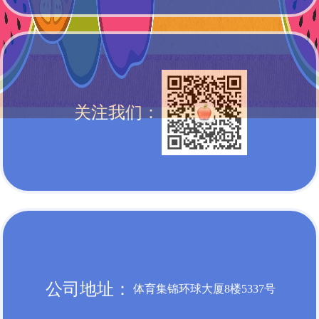
关注我们：
公司地址：
体育集锦环球大厦8楼5337号