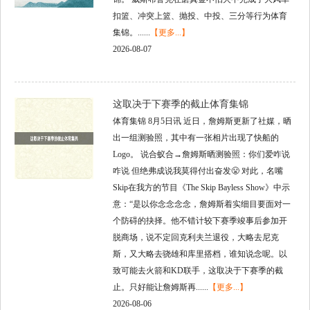
扣篮、冲突上篮、抛投、中投、三分等行为体育
集锦。......
【更多...】
2026-08-07
这取决于下赛季的截止体育集锦
体育集锦 8月5日讯 近日，詹姆斯更新了社媒，晒
出一组测验照，其中有一张相片出现了快船的
Logo。 说合蚁合→詹姆斯晒测验照：你们爱咋说
咋说 但绝弗成说我莫得付出奋发😤 对此，名嘴
Skip在我方的节目《The Skip Bayless Show》中示
意：“是以你念念念念，詹姆斯着实细目要面对一
个防碍的抉择。他不错计较下赛季竣事后参加开
脱商场，说不定回克利夫兰退役，大略去尼克
斯，又大略去骁雄和库里搭档，谁知说念呢。以
致可能去火箭和KD联手，这取决于下赛季的截
止。只好能让詹姆斯再......
【更多...】
2026-08-06