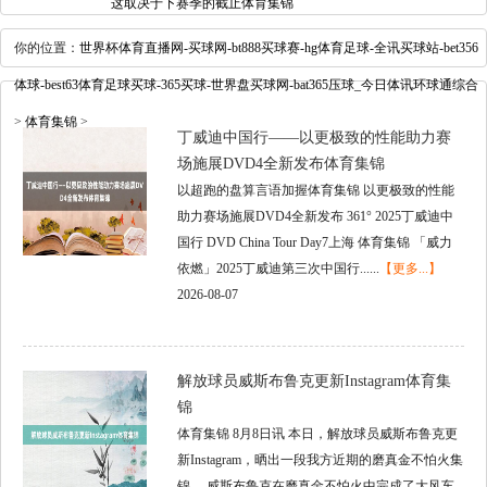
这取决于下赛季的截止体育集锦
你的位置：
世界杯体育直播网-买球网-bt888买球赛-hg体育足球-全讯买球站-bet356
体球-best63体育足球买球-365买球-世界盘买球网-bat365压球_今日体讯环球通综合
>
体育集锦
>
丁威迪中国行——以更极致的性能助力赛
场施展DVD4全新发布体育集锦
以超跑的盘算言语加握体育集锦 以更极致的性能
助力赛场施展DVD4全新发布 361° 2025丁威迪中
国行 DVD China Tour Day7上海 体育集锦 「威力
依燃」2025丁威迪第三次中国行......
【更多...】
2026-08-07
解放球员威斯布鲁克更新Instagram体育集
锦
体育集锦 8月8日讯 本日，解放球员威斯布鲁克更
新Instagram，晒出一段我方近期的磨真金不怕火集
锦。 威斯布鲁克在磨真金不怕火中完成了大风车