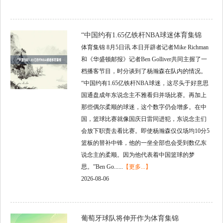
“中国约有1.65亿铁杆NBA球迷体育集锦
体育集锦 8月5日讯 本日开辟者记者Mike Richman
和《华盛顿邮报》记者Ben Golliver共同主握了一
档播客节目，时分谈到了杨瀚森在队内的情况。
“中国约有1.65亿铁杆NBA球迷，这尽头于好意思
国通盘成年东说念主不雅看归并场比赛。再加上
那些偶尔柔顺的球迷，这个数字仍会增多。在中
国，篮球比赛就像国庆日雷同进犯，东说念主们
会放下职责去看比赛。即使杨瀚森仅仅场均10分5
篮板的替补中锋，他的一坐全部也会受到数亿东
说念主的柔顺。因为他代表着中国篮球的梦
思。”Ben Go......
【更多...】
2026-08-06
葡萄牙球队将伸开作为体育集锦