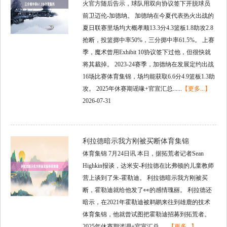
火官方随后告示，球队用双向协议签下开脱球员
前卫迈伦-加德纳。 加德纳在今夏代表热火出战的
夏日联赛里场均大概孝顺13.3分4.3篮板1.8助攻2.8
抢断，投篮掷中率50%，三分掷中率61.5%。 上赛
季，魔术曾用Exhibit 10协议签下过他，但很快就
将其裁掉。 2023-24赛季，加德纳在发展定约出战
16场比赛体育集锦，场均能获取6.6分4.9篮板1.3助
攻。 2025年休赛期谣喙+官宣汇总......
【更多...】
2026-07-31
利拉德暗示我方刚被买断体育集锦
体育集锦 7月24日讯 本日，据拓荒者记者Sean
Highkin报谈，达米安-利拉德在比弗顿的儿童教师
营上谈到了朱-霍勒迪。 利拉德暗示我方刚被买
断，霍勒迪就给他发了👀的感情瑰丽。 利拉德还
暗示，在2021年霍勒迪被鹈鹕来往到雄鹿的技术
体育集锦，他就曾试图把霍勒迪招募到拓荒者。
2025年休赛期滥调+官宣汇总......
【更多...】