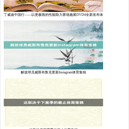
丁威迪中国行——以更极致的性能助力赛场施展DVD4全新发布体
解放球员威斯布鲁克更新Instagram体育集锦