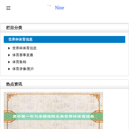
栏目分类
世界杯体育信息
世界杯体育信息
体育赛事直播
体育集锦
体育录像/图片
热点资讯