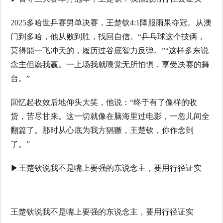
2025多哈世乒赛男单决赛，王楚钦4:1降服雨果夺冠。从澳
门到多哈，他从败到胜，找回自信。“乒乓球这个技俩，
莫得能一飞冲天的，履历过谷底智力反弹。”“这样多东说
念主但愿我赢。一上场我就嗅觉无所怕惧，享受决赛的舞
台。”
回忆起收效后地仰头大笑，他说：“终于有了像样的收
货，苦尽甘来。这一切就像在脑海里过电影，一忽儿间全
翻篇了。那时从心底为我方猖獗，王楚钦，你作念到
了。”
▶王楚钦说我不是嘴上要强的东说念主，要用行径证实
王楚钦说我不是嘴上要强的东说念主，要用行径证实