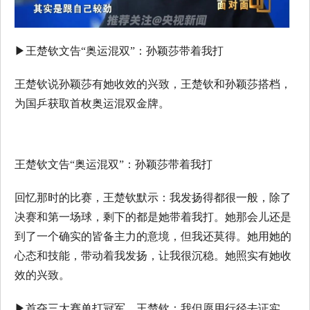
▶王楚钦文告“奥运混双”：孙颖莎带着我打
王楚钦说孙颖莎有她收效的兴致，王楚钦和孙颖莎搭档，
为国乒获取首枚奥运混双金牌。
王楚钦文告“奥运混双”：孙颖莎带着我打
回忆那时的比赛，王楚钦默示：我发扬得都很一般，除了
决赛和第一场球，剩下的都是她带着我打。她那会儿还是
到了一个确实的皆备主力的意境，但我还莫得。她用她的
心态和技能，带动着我发扬，让我很沉稳。她照实有她收
效的兴致。
▶首夺三大赛单打冠军，王楚钦：我但愿用行径去证实