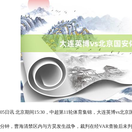
月05日讯 北京期间15:30，中超第11轮体育集锦，大连英博vs北京
5分钟，曹海清禁区内与方昊发生战争，裁判在经VAR查验后未