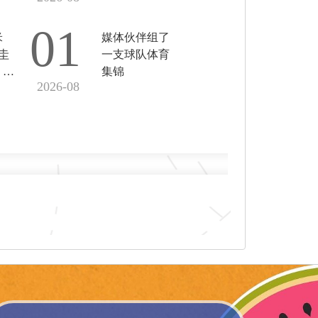
01
米
媒体伙伴组了
圭
一支球队体育
：配
集锦
2026-08
体