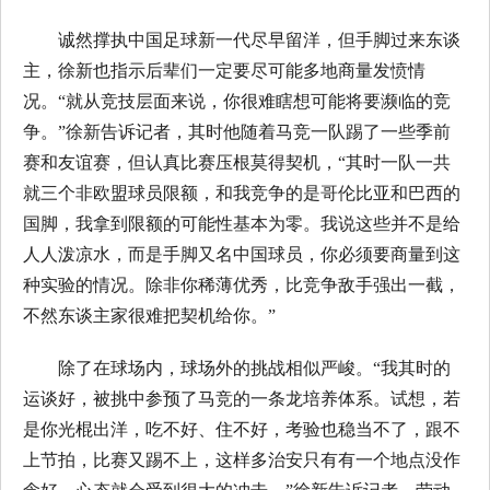
诚然撑执中国足球新一代尽早留洋，但手脚过来东谈
主，徐新也指示后辈们一定要尽可能多地商量发愤情
况。“就从竞技层面来说，你很难瞎想可能将要濒临的竞
争。”徐新告诉记者，其时他随着马竞一队踢了一些季前
赛和友谊赛，但认真比赛压根莫得契机，“其时一队一共
就三个非欧盟球员限额，和我竞争的是哥伦比亚和巴西的
国脚，我拿到限额的可能性基本为零。我说这些并不是给
人人泼凉水，而是手脚又名中国球员，你必须要商量到这
种实验的情况。除非你稀薄优秀，比竞争敌手强出一截，
不然东谈主家很难把契机给你。”
除了在球场内，球场外的挑战相似严峻。“我其时的
运谈好，被挑中参预了马竞的一条龙培养体系。试想，若
是你光棍出洋，吃不好、住不好，考验也稳当不了，跟不
上节拍，比赛又踢不上，这样多治安只有有一个地点没作