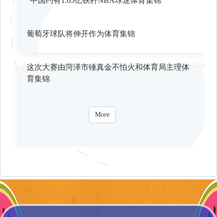
“中国约有1.65亿铁杆NBA球迷体育集锦
葡萄牙球队将伸开作为体育集锦
这次大赛由菏泽市锤真金不怕火和体育局主理体
育集锦
More