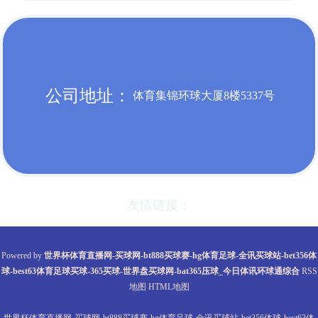
公司地址：
体育集锦环球大厦8楼5337号
友情链接：
Powered by
世界杯体育直播网-买球网-bt888买球赛-hg体育足球-全讯买球站-bet356体
球-best63体育足球买球-365买球-世界盘买球网-bat365压球_今日体讯环球通综合
RSS
地图
HTML地图