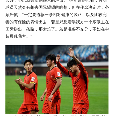
念好，心态就会受到很大的冲击。”徐新告诉记者，劳动
球员天然会有想去国际望望的瞎想，但在作念决定时，必
须严慎，“一定要遴荐一条相对健康的谈路，以及比较完
善的有保险的表情出去，若是只想着靠我方一个东谈主在
国际拼出一条路，那太难了。若是准备不充分，不如在中
超展现我方。”