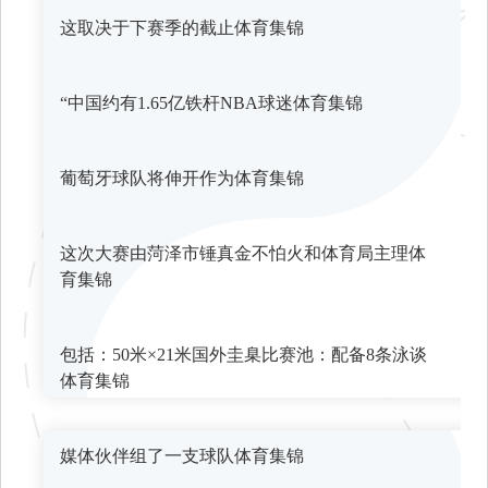
这取决于下赛季的截止体育集锦
“中国约有1.65亿铁杆NBA球迷体育集锦
葡萄牙球队将伸开作为体育集锦
这次大赛由菏泽市锤真金不怕火和体育局主理体
育集锦
包括：50米×21米国外圭臬比赛池：配备8条泳谈
体育集锦
媒体伙伴组了一支球队体育集锦