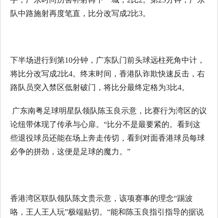
队中路施射再度笔直，比分改写成2比3。
下半场进行到第10分钟，广东队门前头球远柱死角中计，
将比分改写成2比4。终末时间，香港队诈欺快速反击，右
路队员突入禁区低射破门，将比分最终定格为3比4。
广东南粤足球明星队领队陈玉良示意，比赛行为湾区的议
论纽带体现了传承与心扉。“比分不是最要紧的。看到这
些退役球员还能在场上奔走传切，看到对面香港球员每球
必争的拼劲，这便是足球的魔力。”
香港湾区联队领队陈文贵示意，该项赛事的理念“踢波
咯，王人王人玩”极端贴切。“能和陈玉良指引指导的据说