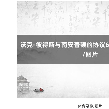
体育录像/图片