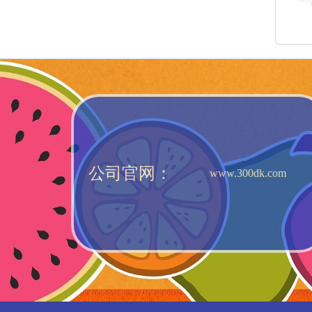
公司官网：
www.300dk.com