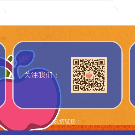
关注我们：
友情链接：