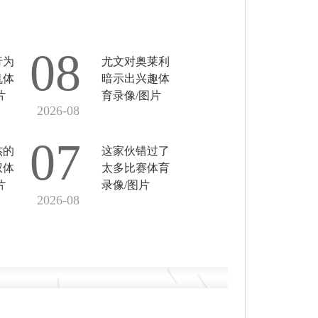
08
行为
尤文对奥莱利
机体
暗示出兴趣体
片
育录像/图片
2026-08
07
杰的
这家伙错过了
权体
太多比赛体育
片
录像/图片
2026-08