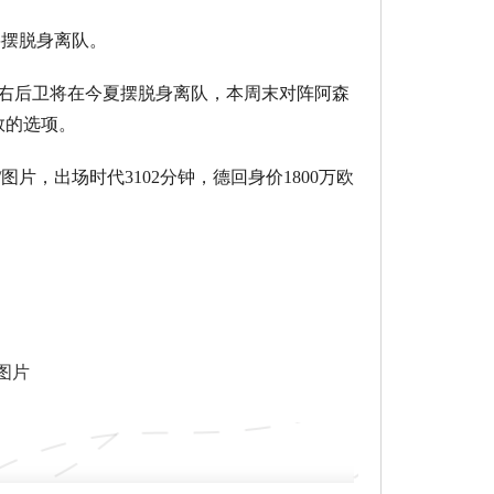
将摆脱身离队。
的右后卫将在今夏摆脱身离队，本周末对阵阿森
数的选项。
片，出场时代3102分钟，德回身价1800万欧
图片