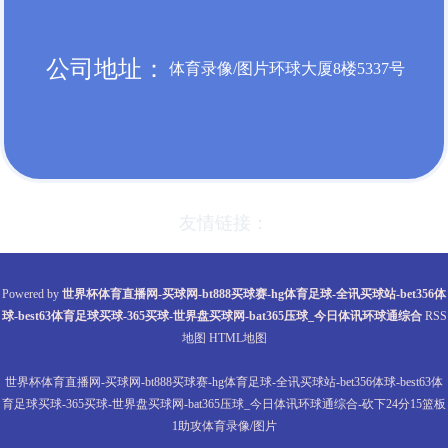
公司地址：
体育录像/图片环球大厦8楼5337号
友情链接：
Powered by
世界杯体育直播网-买球网-bt888买球赛-hg体育足球-全讯买球站-bet356体
球-best63体育足球买球-365买球-世界盘买球网-bat365压球_今日体讯环球通综合
RSS
地图
HTML地图
世界杯体育直播网-买球网-bt888买球赛-hg体育足球-全讯买球站-bet356体球-best63体
育足球买球-365买球-世界盘买球网-bat365压球_今日体讯环球通综合-砍下24分15篮板
1助攻体育录像/图片