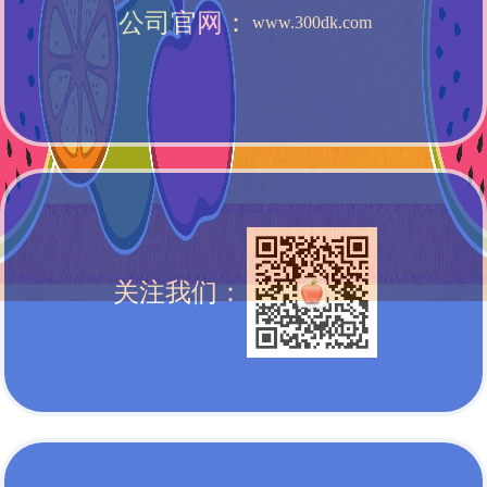
公司官网：
www.300dk.com
关注我们：