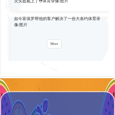
次头盔戴上了⛑️体育录像/图片
如今富保罗帮他的客户解决了一份大条约体育录
像/图片
More