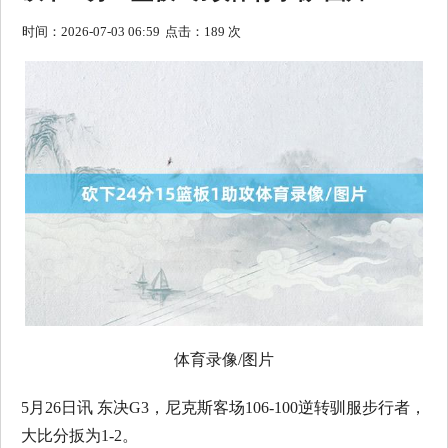
时间：2026-07-03 06:59
点击：189 次
体育录像/图片
5月26日讯 东决G3，尼克斯客场106-100逆转驯服步行者，
大比分扳为1-2。