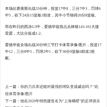
本场比赛唐斯出战33分钟，投篮17中8，三分7中3，罚球6
中5，砍下24分15篮板1助攻，其中小节独得20分8篮板。
而在昨日的西决G3中，爱德华兹指点丛林狼143-101大捷
雷霆，大比分扳成1-2。
爱德华兹全场出战30分钟三节打卡体育录像/图片，投篮17
中12，三分8中5，罚球2中1，砍下30分9篮板6助攻2抢
断。
上一篇：
你的刀兵库还能对最强的球队变成威迫吗？”此
役体育录像/图片
下一篇：
他在2020年悄然建造名为“上海橘橙”的足球俱乐