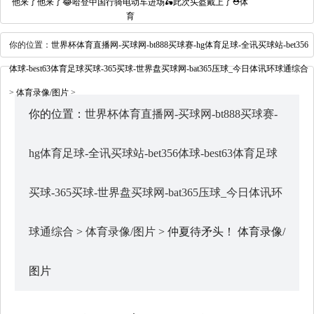
他来了他来了😂哈登中国行骑电动车进场🛵此次头盔戴上了⛑️体
育
你的位置：
世界杯体育直播网-买球网-bt888买球赛-hg体育足球-全讯买球站-bet356
体球-best63体育足球买球-365买球-世界盘买球网-bat365压球_今日体讯环球通综合
>
体育录像/图片
>
你的位置：
世界杯体育直播网-买球网-bt888买球赛-
hg体育足球-全讯买球站-bet356体球-best63体育足球
买球-365买球-世界盘买球网-bat365压球_今日体讯环
球通综合
>
体育录像/图片
> 仲夏待矛头！ 体育录像/
图片