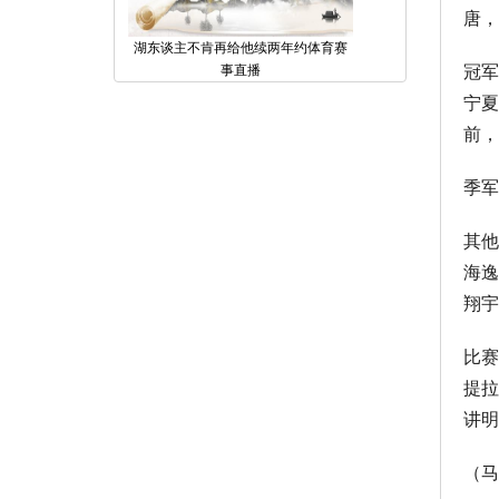
唐，
湖东谈主不肯再给他续两年约体育赛
事直播
冠军
宁夏
前，
季军
其他
海逸
翔宇
比赛
提拉
讲明
（马