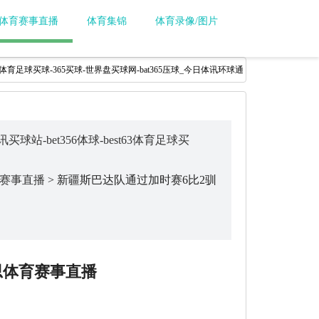
体育赛事直播
体育集锦
体育录像/图片
t63体育足球买球-365买球-世界盘买球网-bat365压球_今日体讯环球通
球站-bet356体球-best63体育足球买
赛事直播
> 新疆斯巴达队通过加时赛6比2驯
思体育赛事直播