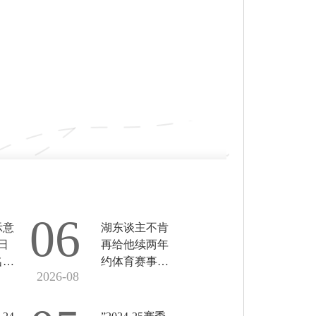
06
示意
湖东谈主不肯
日
再给他续两年
名堂
约体育赛事直
2026-08
直播
播