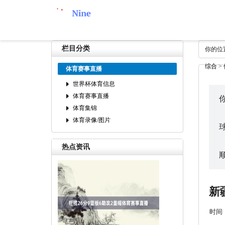
栏目分类
你的位
综合
>
体育赛事直播
世界杯体育信息
体育赛事直播
体育集锦
体育录像/图片
球
热点资讯
新
时间：2