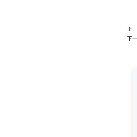
上一
下一