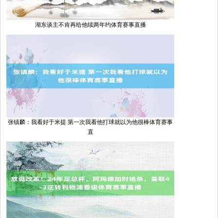
湖东谈主不肯再给他续两年约体育赛事直播
张镇麟：我看好于米提 第一次我看他打球就以为他很棒体育赛事
直