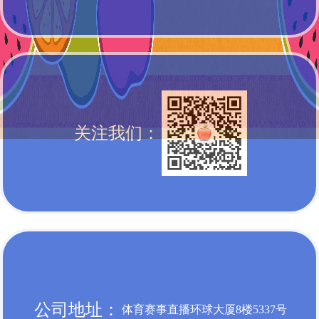
关注我们：
公司地址：
体育赛事直播环球大厦8楼5337号