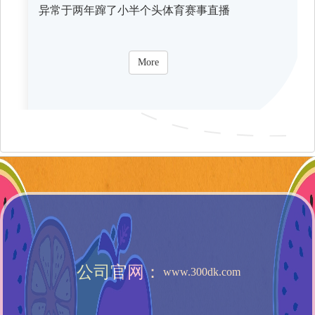
异常于两年蹿了小半个头体育赛事直播
More
公司官网：
www.300dk.com