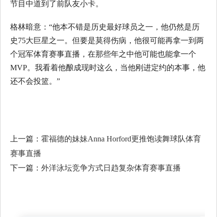
节目中道到了前队友小卡。
格林暗意：“他本不错是历史最好球员之一，他仍然是历
史75大巨星之一。但要是莫得伤病，他很可能再拿一到两
个冠军体育赛事直播，在那些年之中他可能也能拿一个
MVP。我看着他酿成现时这么，当他刚进定约的本事，他
还不会投篮。”
上一篇：
霍福德的妹妹Anna Horford更推饱读舞球队体育
赛事直播
下一篇：
外洋泳坛竞争方式日趋复杂体育赛事直播