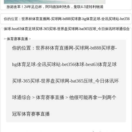
放诞改革！24年足总杯，阿玛德加时绝杀，曼联4-3逆转利物浦
你的位置：
世界杯体育直播网-买球网-bt888买球赛-hg体育足球-全讯买球站-bet356
体球-best63体育足球买球-365买球-世界盘买球网-bat365压球_今日体讯环球通综合
>
体育赛事直播
>
你的位置：
世界杯体育直播网-买球网-bt888买球赛-
hg体育足球-全讯买球站-bet356体球-best63体育足球
买球-365买球-世界盘买球网-bat365压球_今日体讯环
球通综合
>
体育赛事直播
> 他很可能再拿一到两个
冠军体育赛事直播