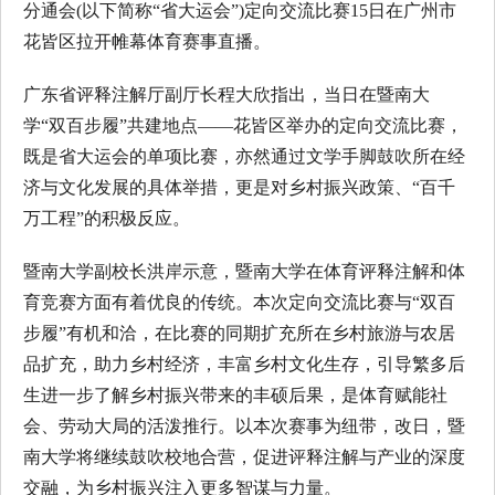
分通会(以下简称“省大运会”)定向交流比赛15日在广州市
花皆区拉开帷幕体育赛事直播。
广东省评释注解厅副厅长程大欣指出，当日在暨南大
学“双百步履”共建地点——花皆区举办的定向交流比赛，
既是省大运会的单项比赛，亦然通过文学手脚鼓吹所在经
济与文化发展的具体举措，更是对乡村振兴政策、“百千
万工程”的积极反应。
暨南大学副校长洪岸示意，暨南大学在体育评释注解和体
育竞赛方面有着优良的传统。本次定向交流比赛与“双百
步履”有机和洽，在比赛的同期扩充所在乡村旅游与农居
品扩充，助力乡村经济，丰富乡村文化生存，引导繁多后
生进一步了解乡村振兴带来的丰硕后果，是体育赋能社
会、劳动大局的活泼推行。以本次赛事为纽带，改日，暨
南大学将继续鼓吹校地合营，促进评释注解与产业的深度
交融，为乡村振兴注入更多智谋与力量。