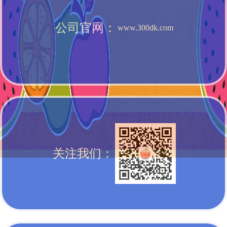
公司官网：
www.300dk.com
关注我们：