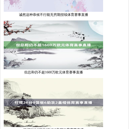
诚然这种恭候不行能无穷期捏续体育赛事直播
但总和仍不超1600万欧元体育赛事直播