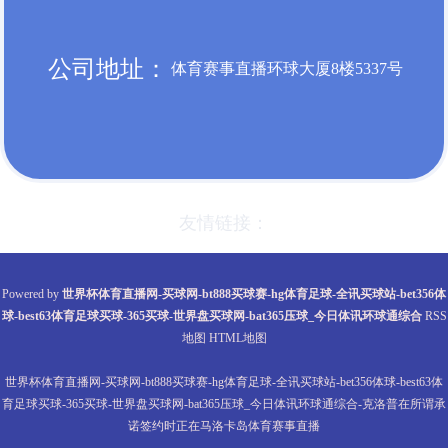
公司地址：
体育赛事直播环球大厦8楼5337号
友情链接：
Powered by
世界杯体育直播网-买球网-bt888买球赛-hg体育足球-全讯买球站-bet356体
球-best63体育足球买球-365买球-世界盘买球网-bat365压球_今日体讯环球通综合
RSS
地图
HTML地图
世界杯体育直播网-买球网-bt888买球赛-hg体育足球-全讯买球站-bet356体球-best63体
育足球买球-365买球-世界盘买球网-bat365压球_今日体讯环球通综合-克洛普在所谓承
诺签约时正在马洛卡岛体育赛事直播