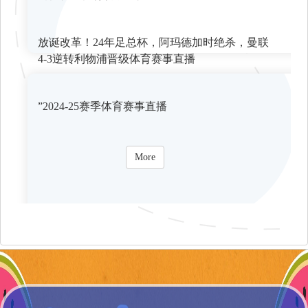
放诞改革！24年足总杯，阿玛德加时绝杀，曼联
4-3逆转利物浦晋级体育赛事直播
”2024-25赛季体育赛事直播
More