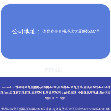
公司地址：
体育赛事直播环球大厦8楼5337号
友情链接：
Powered by
世界杯体育直播网-买球网-bt888买球赛-hg体育足球-全讯买球站-bet356体
球-best63体育足球买球-365买球-世界盘买球网-bat365压球_今日体讯环球通综合
RSS
地图
HTML地图
世界杯体育直播网-买球网-bt888买球赛-hg体育足球-全讯买球站-bet356体球-best63体