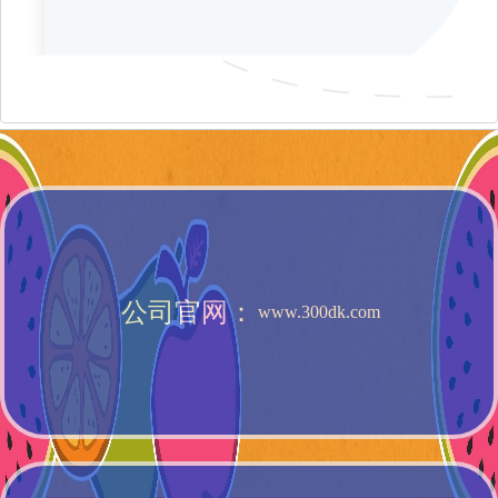
公司官网：
www.300dk.com