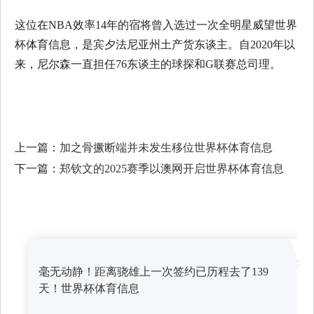
这位在NBA效率14年的宿将曾入选过一次全明星威望世界
杯体育信息，是宾夕法尼亚州土产货东谈主。自2020年以
来，尼尔森一直担任76东谈主的球探和G联赛总司理。
上一篇：
加之骨撅断端并未发生移位世界杯体育信息
下一篇：
郑钦文的2025赛季以澳网开启世界杯体育信息
毫无动静！距离骁雄上一次签约已历程去了139
天！世界杯体育信息