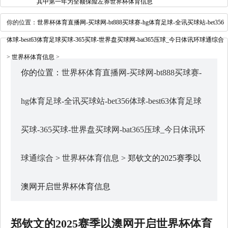
其中第一年为全额保险左券世界杯体育信息
你的位置：
世界杯体育直播网-买球网-bt888买球赛-hg体育足球-全讯买球站-bet356
体球-best63体育足球买球-365买球-世界盘买球网-bat365压球_今日体讯环球通综合
>
世界杯体育信息
>
你的位置：
世界杯体育直播网-买球网-bt888买球赛-
hg体育足球-全讯买球站-bet356体球-best63体育足球
买球-365买球-世界盘买球网-bat365压球_今日体讯环
球通综合
>
世界杯体育信息
> 郑钦文的2025赛季以
澳网开启世界杯体育信息
郑钦文的2025赛季以澳网开启世界杯体育