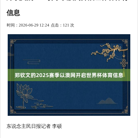
信息
时间：2026-06-29 12:24
点击：121 次
东说念主民日报记者 李硕