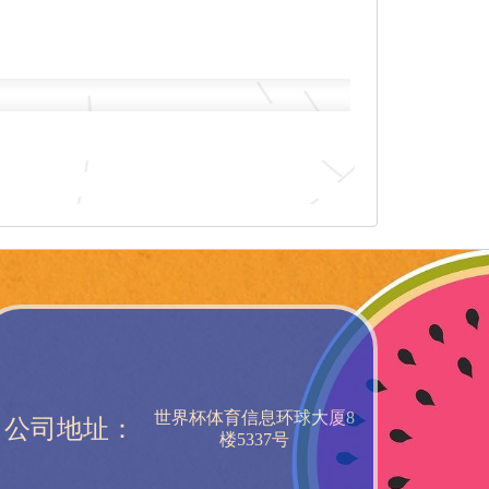
世界杯体育信息环球大厦8
公司地址：
楼5337号