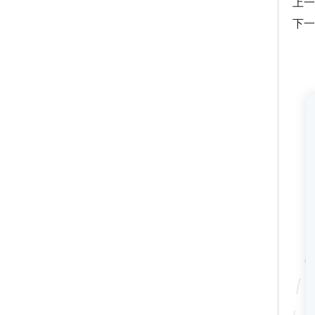
上一
下一