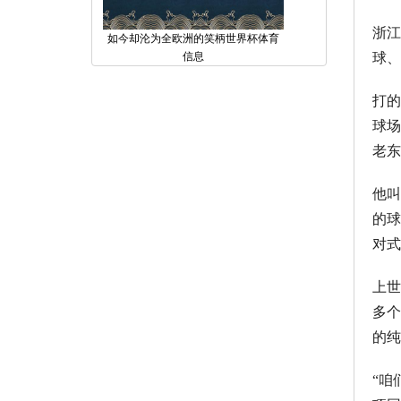
浙江
如今却沦为全欧洲的笑柄世界杯体育
信息
球、
打的
球场
老东
他叫
的球
对式
上世
多个
的纯
“咱