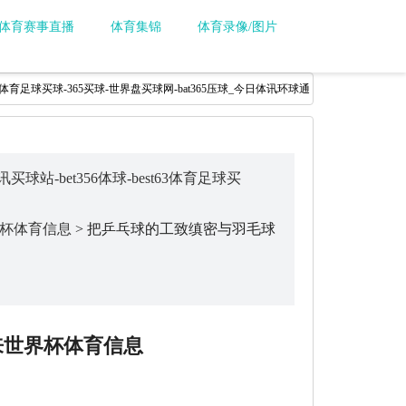
体育赛事直播
体育集锦
体育录像/图片
t63体育足球买球-365买球-世界盘买球网-bat365压球_今日体讯环球通
球站-bet356体球-best63体育足球买
杯体育信息
> 把乒乓球的工致缜密与羽毛球
来世界杯体育信息