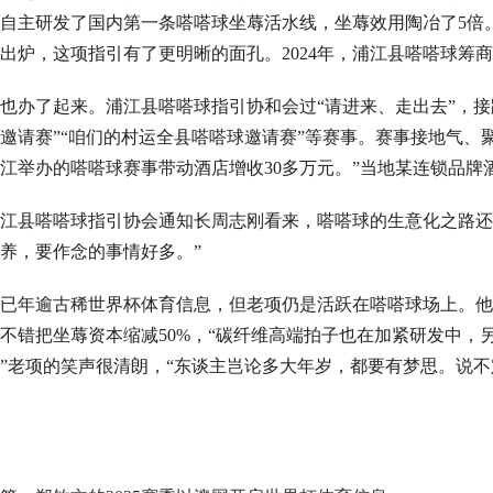
自主研发了国内第一条嗒嗒球坐蓐活水线，坐蓐效用陶冶了5倍
出炉，这项指引有了更明晰的面孔。2024年，浦江县嗒嗒球筹商
也办了起来。浦江县嗒嗒球指引协和会过“请进来、走出去”，接踵
邀请赛”“咱们的村运全县嗒嗒球邀请赛”等赛事。赛事接地气、
江举办的嗒嗒球赛事带动酒店增收30多万元。”当地某连锁品牌
江县嗒嗒球指引协会通知长周志刚看来，嗒嗒球的生意化之路还
养，要作念的事情好多。”
已年逾古稀世界杯体育信息，但老项仍是活跃在嗒嗒球场上。他
不错把坐蓐资本缩减50%，“碳纤维高端拍子也在加紧研发中，
”老项的笑声很清朗，“东谈主岂论多大年岁，都要有梦思。说不