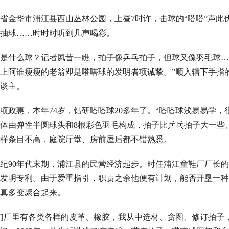
省金华市浦江县西山丛林公园，上昼7时许，击球的“嗒嗒”声此
抽球……时时时听到几声喝彩。
是什么球？记者夙昔一瞧，拍子像乒乓拍子，但球又像羽毛球……
上阿谁瘦瘦的老翁即是嗒嗒球的发明者项诚挚。”顺入辖下手指
谈主。
项政惠，本年74岁，钻研嗒嗒球20多年了。“嗒嗒球浅易易学
体由弹性半圆球头和8根彩色羽毛构成，拍子比乒乓拍子大一些
样条目不高，庭院厅堂、房前屋后都不错熟悉。
纪90年代末期，浦江县的民营经济起步。时任浦江童鞋厂厂长
发明专利。由于爱重指引，职责之余他便有计划，能否开垦一种
真多变聚合起来。
们厂里有各类各样的皮革、橡胶，我从中选材、贪图、修订拍子