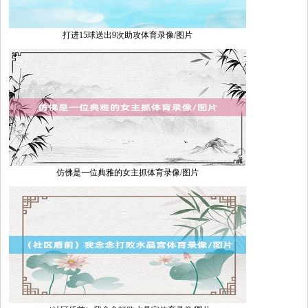
打进15球送出9次助攻体育录像/图片
仿佛是一位典雅的女主抓体育录像/图片