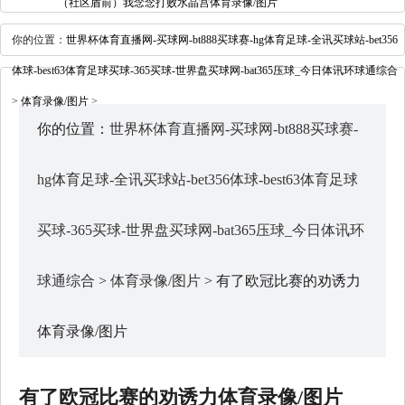
（社区盾前）我念念打败水晶宫体育录像/图片
你的位置：
世界杯体育直播网-买球网-bt888买球赛-hg体育足球-全讯买球站-bet356
体球-best63体育足球买球-365买球-世界盘买球网-bat365压球_今日体讯环球通综合
>
体育录像/图片
>
你的位置：
世界杯体育直播网-买球网-bt888买球赛-
hg体育足球-全讯买球站-bet356体球-best63体育足球
买球-365买球-世界盘买球网-bat365压球_今日体讯环
球通综合
>
体育录像/图片
> 有了欧冠比赛的劝诱力
体育录像/图片
有了欧冠比赛的劝诱力体育录像/图片