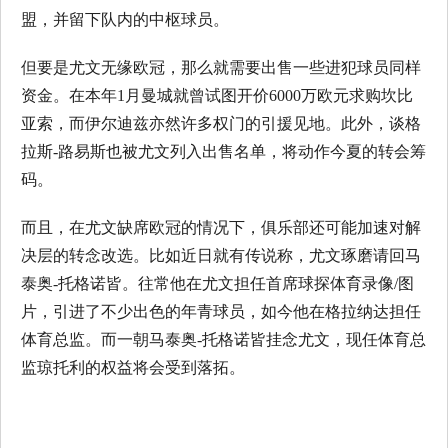
盟，并留下队内的中枢球员。
但要是尤文无缘欧冠，那么就需要出售一些进犯球员同样
资金。在本年1月曼城就曾试图开价6000万欧元求购坎比
亚索，而伊尔迪兹亦然许多权门的引援见地。此外，谈格
拉斯-路易斯也被尤文列入出售名单，将动作今夏的转会筹
码。
而且，在尤文缺席欧冠的情况下，俱乐部还可能加速对解
决层的转念改选。比如近日就有传说称，尤文琢磨请回马
泰奥-托格诺皆。往常他在尤文担任首席球探体育录像/图
片，引进了不少出色的年青球员，如今他在格拉纳达担任
体育总监。而一朝马泰奥-托格诺皆挂念尤文，现任体育总
监琼托利的权益将会受到落拓。