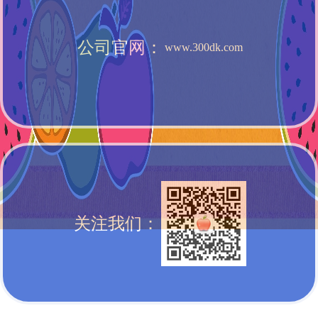
公司官网：
www.300dk.com
关注我们：