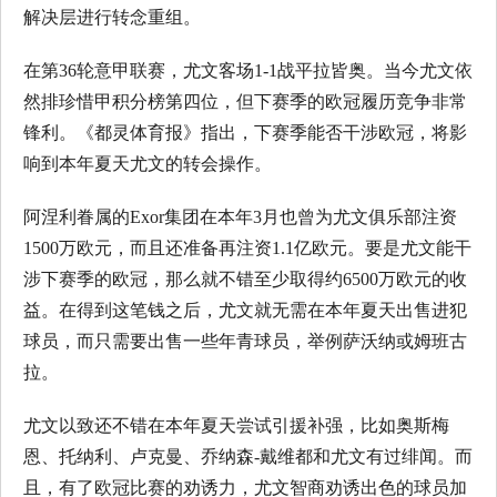
解决层进行转念重组。
在第36轮意甲联赛，尤文客场1-1战平拉皆奥。当今尤文依
然排珍惜甲积分榜第四位，但下赛季的欧冠履历竞争非常
锋利。《都灵体育报》指出，下赛季能否干涉欧冠，将影
响到本年夏天尤文的转会操作。
阿涅利眷属的Exor集团在本年3月也曾为尤文俱乐部注资
1500万欧元，而且还准备再注资1.1亿欧元。要是尤文能干
涉下赛季的欧冠，那么就不错至少取得约6500万欧元的收
益。在得到这笔钱之后，尤文就无需在本年夏天出售进犯
球员，而只需要出售一些年青球员，举例萨沃纳或姆班古
拉。
尤文以致还不错在本年夏天尝试引援补强，比如奥斯梅
恩、托纳利、卢克曼、乔纳森-戴维都和尤文有过绯闻。而
且，有了欧冠比赛的劝诱力，尤文智商劝诱出色的球员加