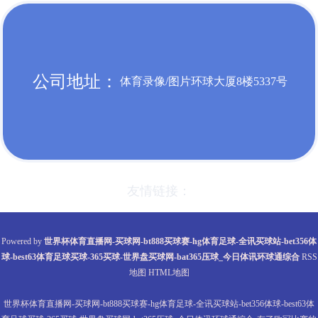
公司地址：
体育录像/图片环球大厦8楼5337号
友情链接：
Powered by
世界杯体育直播网-买球网-bt888买球赛-hg体育足球-全讯买球站-bet356体
球-best63体育足球买球-365买球-世界盘买球网-bat365压球_今日体讯环球通综合
RSS
地图
HTML地图
世界杯体育直播网-买球网-bt888买球赛-hg体育足球-全讯买球站-bet356体球-best63体