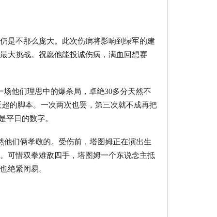
仍是不那么庞大。此次伤病将影响到绿军的建
最大挑战。祝愿他能投诚伤病，满血回想赛
一场他们理思中的爆杀局，卓绝30多分天然不
反超的脚本。一次两次也罢，第三次就不成再把
来是平日的数字。
亦然他们俩孝敬的。受伤前，塔图姆正在演出生
。可惜双拳难敌四手，塔图姆一个东说念主抵
也绝紧闭易。