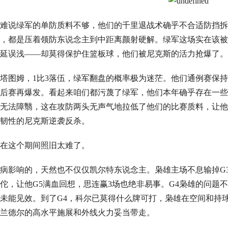
难说绿军的单防质料不够，他们的千里退战术确乎不合适防挡拆
，都是压着领防东说念主到中距离颜射硬解。绿军这场实在该被
延误浅——却莫得保护住篮板球，他们被尼克斯的活力抢爆了。
塔图姆，1比3落伍，绿军翻盘的概率极为迷茫。他们通例赛保
后赛再爆发。看起来咱们都污蔑了绿军，他们本年确乎存在一些
无法障翳，这在攻防两头无声气地拉低了他们的比赛质料，让他
韧性的尼克斯逆袭反杀。
在这个期间照旧太难了。
病影响的，天然也不仅仅凯尔特东说念主。枭雄主场不息输掉G
佗，让他G5满血回想，思连赢3场也绝非易事。G4枭雄的问题不
未能见效。到了G4，科尔已莫得什么牌可打，枭雄在空间和持
兰德尔的高水平施展和外线火力妥当带走。