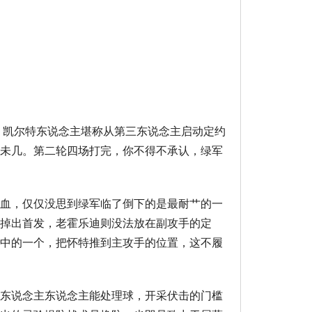
。凯尔特东说念主堪称从第三东说念主启动定约
未几。第二轮四场打完，你不得不承认，绿军
血，仅仅没思到绿军临了倒下的是最耐艹的一
掉出首发，老霍乐迪则没法放在副攻手的定
中的一个，把怀特推到主攻手的位置，这不履
东说念主东说念主能处理球，开采伏击的门槛