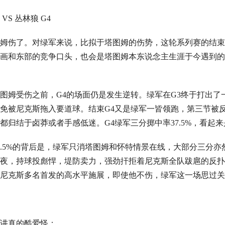
 VS 丛林狼 G4
姆伤了。对绿军来说，比拟于塔图姆的伤势，这轮系列赛的结束
画和东部的竞争口头，也会是塔图姆本东说念主生涯于今遇到的
图姆受伤之前，G4的场面仍是发生逆转。绿军在G3终于打出了
免被尼克斯拖入要道球。结束G4又是绿军一皆领跑，第三节被
都归结于卤莽或者手感低迷。G4绿军三分掷中率37.5%，看起
7.5%的背后是，绿军只消塔图姆和怀特情景在线，大部分三分
夜，持球投彪悍，堤防卖力，强劲扞拒着尼克斯全队跋扈的反扑
尼克斯多名首发的高水平施展，即使他不伤，绿军这一场思过关
讲真的酷爱怪：