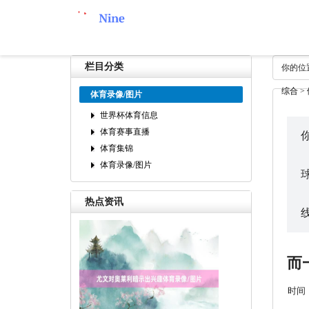
栏目分类
你的位
综合
>
体育录像/图片
世界杯体育信息
体育赛事直播
体育集锦
体育录像/图片
球
热点资讯
而
时间：2