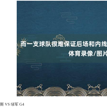
斯 VS 绿军 G4