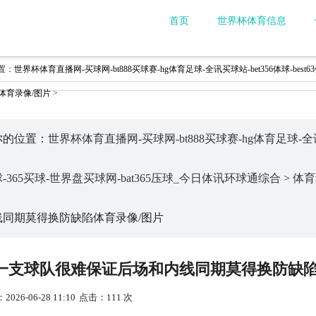
首页
世界杯体育信息
置：
世界杯体育直播网-买球网-bt888买球赛-hg体育足球-全讯买球站-bet356体球-bes
体育录像/图片
>
你的位置：
世界杯体育直播网-买球网-bt888买球赛-hg体育足球-全讯买
-365买球-世界盘买球网-bat365压球_今日体讯环球通综合
>
体育
线同期莫得换防缺陷体育录像/图片
一支球队很难保证后场和内线同期莫得换防缺陷
026-06-28 11:10
点击：111 次