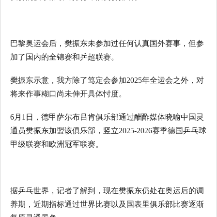
巴黎奥运会后，樊振东未参加过任何认真国外赛事，但参
加了国内的全锦赛和乒超联赛。
樊振东示意，我方除了笃定会参加2025年全运会之外，对
将来作事糊口尚未伸开具体忖度。
6月1日，德甲萨尔布吕肯俱乐部通过酬酢媒体晓喻中国灵
通员樊振东加盟该俱乐部，竖立2025-2026赛季德国乒乓球
甲级联赛和欧洲冠军联赛。
据乒乓世界，记者了解到，现在樊振东仍处在奥运后的调
养期，近期指标通过世界比赛以及国表里俱乐部比赛逐渐