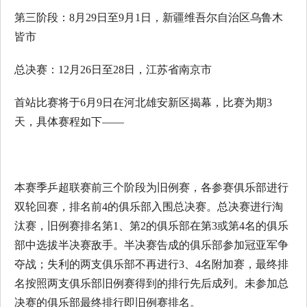
第三阶段：8月29日至9月1日，新疆维吾尔自治区乌鲁木
皆市
总决赛：12月26日至28日，江苏省南京市
首站比赛将于6月9日在河北雄安新区揭幕，比赛为期3
天，具体赛程如下——
本赛季乒超联赛前三个阶段为旧例赛，各参赛俱乐部进行
双轮回赛，排名前4的俱乐部入围总决赛。总决赛进行淘
汰赛，旧例赛排名第1、第2的俱乐部在第3或第4名的俱乐
部中选拔半决赛敌手。半决赛告成的俱乐部参加冠亚军争
夺战；失利的两支俱乐部不再进行3、4名附加赛，最终排
名按照两支俱乐部旧例赛得到的排行先后成列。未参加总
决赛的俱乐部最终排行即旧例赛排名。