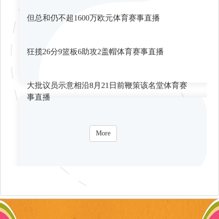
但总和仍不超1600万欧元体育赛事直播
狂揽26分9篮板6助攻2盖帽体育赛事直播
大批议员示意相沿8月21日前鞭策该名堂体育赛
事直播
More