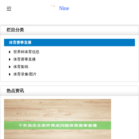
栏目分类
体育赛事直播
世界杯体育信息
体育赛事直播
体育集锦
体育录像/图片
热点资讯