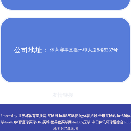
公司地址：
体育赛事直播环球大厦8楼5337号
友情链接：
Powered by
世界杯体育直播网-买球网-bt888买球赛-hg体育足球-全讯买球站-bet356体
球-best63体育足球买球-365买球-世界盘买球网-bat365压球_今日体讯环球通综合
RSS
地图
HTML地图