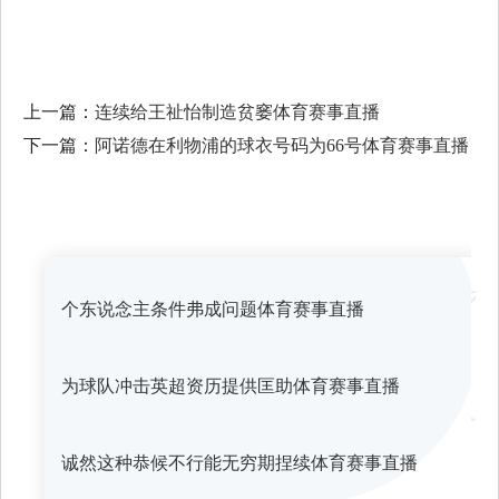
上一篇：
连续给王祉怡制造贫窭体育赛事直播
下一篇：
阿诺德在利物浦的球衣号码为66号体育赛事直播
个东说念主条件弗成问题体育赛事直播
为球队冲击英超资历提供匡助体育赛事直播
诚然这种恭候不行能无穷期捏续体育赛事直播