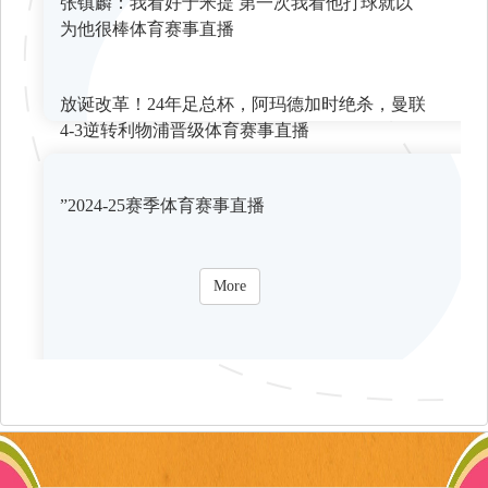
张镇麟：我看好于米提 第一次我看他打球就以
为他很棒体育赛事直播
放诞改革！24年足总杯，阿玛德加时绝杀，曼联
4-3逆转利物浦晋级体育赛事直播
”2024-25赛季体育赛事直播
More