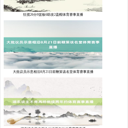
狂揽26分9篮板6助攻2盖帽体育赛事直播
大批议员示意相沿8月21日前鞭策该名堂体育赛事直播