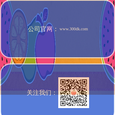
公司官网：
www.300dk.com
关注我们：