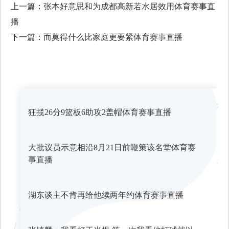
上一篇：
张本好意思和为成都高新若水居效用体育赛事直
播
下一篇：
而莫得什么比家庭更要紧体育赛事直播
狂揽26分9篮板6助攻2盖帽体育赛事直播
大批议员示意相沿8月21日前鞭策该名堂体育赛
事直播
湖东谈主不肯再给他续两年约体育赛事直播