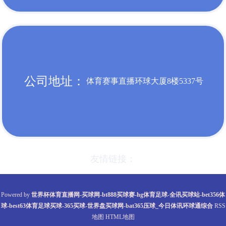
公司地址：
体育赛事直播环球大厦8楼5337号
友情链接：
Powered by
世界杯体育直播网-买球网-bt888买球赛-hg体育足球-全讯买球站-bet356体
球-best63体育足球买球-365买球-世界盘买球网-bat365压球_今日体讯环球通综合
RSS
地图
HTML地图