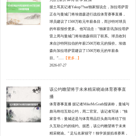
据土耳其记者Yakup??nar独家报说念，加拉塔萨雷
正在与曼城门将埃德森进行战役体育赛事直播，
球员建议了1500万欧元年薪条目，而沙特对球员
的年薪报价更多。 他写说念：“独家音讯|加拉塔萨
雷上周与曼城门将埃德森得回了联系。球员收到
来自沙特阿拉伯的年薪2500万欧元的报价。埃德
森向加拉塔萨雷建议了1500万欧元的年薪条
目。”......
【更多...】
2026-07-27
该公约瞻望将于未来精采晓谕体育赛事直
播
体育赛事直播 据记者MikeMcGrath报谈称，曼城与
彪马终结互助公约，周二官宣。该记者写谈：“独
家音书：曼城还是与体育用品巨头彪马终结了恒
久互助公约的续约。据悉，该公约瞻望将于未来
精采晓谕。” 足坛名家镇守！独学派据掐准赛果，