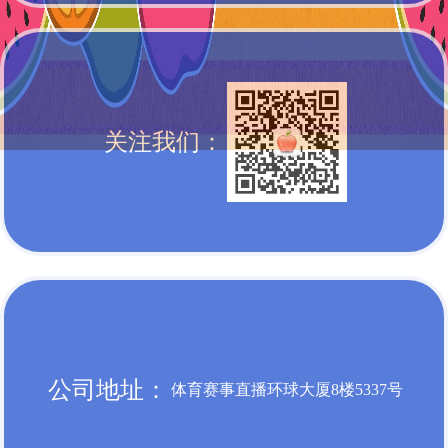
关注我们：
公司地址：
体育赛事直播环球大厦8楼5337号