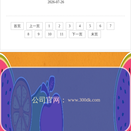
2026-07-26
首页
上一页
1
2
3
4
5
6
7
8
9
10
11
下一页
末页
公司官网：
www.300dk.com