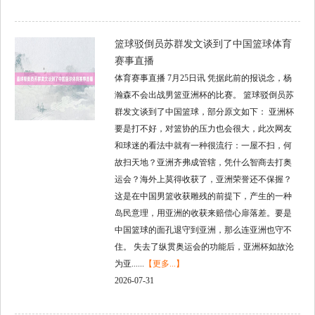
篮球驳倒员苏群发文谈到了中国篮球体育
赛事直播
体育赛事直播 7月25日讯 凭据此前的报说念，杨
瀚森不会出战男篮亚洲杯的比赛。 篮球驳倒员苏
群发文谈到了中国篮球，部分原文如下： 亚洲杯
要是打不好，对篮协的压力也会很大，此次网友
和球迷的看法中就有一种很流行：一屋不扫，何
故扫天地？亚洲齐弗成管辖，凭什么智商去打奥
运会？海外上莫得收获了，亚洲荣誉还不保握？
这是在中国男篮收获雕残的前提下，产生的一种
岛民意理，用亚洲的收获来赔偿心扉落差。要是
中国篮球的面孔退守到亚洲，那么连亚洲也守不
住。 失去了纵贯奥运会的功能后，亚洲杯如故沦
为亚......
【更多...】
2026-07-31