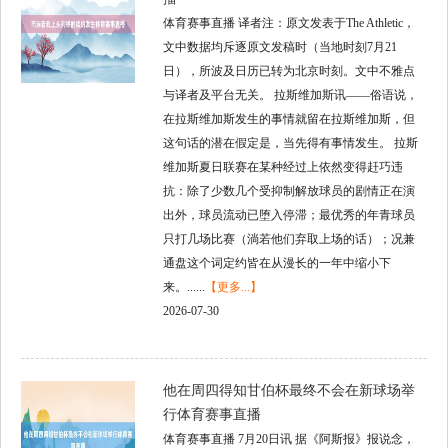
体育赛事直播 译者注：原文发表于The Athletic，
文中数据均斥逐原文发稿时（当地时刻7月21
日），所波及日历已转为北京时刻。文中不雅点
与译者及平台无关。 拉斯维加斯讯——俗语说，
在拉斯维加斯发生的事情就留在拉斯维加斯，但
这句话的潜在假定是，当先得有事情发生。 拉斯
维加斯夏日联赛在某种经过上依然变得赶巧违
抗：除了少数几个受抑制解放球员的剧情正在演
出外，球员流动已堕入停滞；最优秀的年青球员
只打几场比赛（淌若他们弃取上场的话）；况兼
通盘这个词定约皆在从漫长的一年中缩小下
来。......
【更多...】
2026-07-30
他在周四得知甘伯杯最终不会在新球场举
行体育赛事直播
体育赛事直播 7月20日讯 据《阿斯报》报说念，