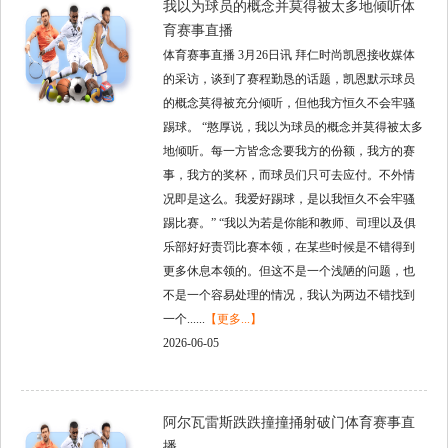
我以为球员的概念并莫得被太多地倾听体
育赛事直播
体育赛事直播 3月26日讯 拜仁时尚凯恩接收媒体
的采访，谈到了赛程勤恳的话题，凯恩默示球员
的概念莫得被充分倾听，但他我方恒久不会牢骚
踢球。 “憨厚说，我以为球员的概念并莫得被太多
地倾听。每一方皆念念要我方的份额，我方的赛
事，我方的奖杯，而球员们只可去应付。不外情
况即是这么。我爱好踢球，是以我恒久不会牢骚
踢比赛。” “我以为若是你能和教师、司理以及俱
乐部好好责罚比赛本领，在某些时候是不错得到
更多休息本领的。但这不是一个浅陋的问题，也
不是一个容易处理的情况，我认为两边不错找到
一个......
【更多...】
2026-06-05
阿尔瓦雷斯跌跌撞撞捅射破门体育赛事直
播