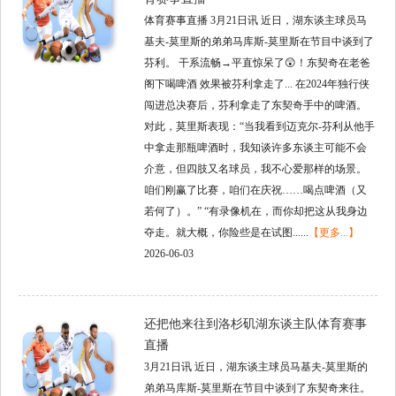
体育赛事直播 3月21日讯 近日，湖东谈主球员马
基夫-莫里斯的弟弟马库斯-莫里斯在节目中谈到了
芬利。 干系流畅→平直惊呆了😲！东契奇在老爸
阁下喝啤酒 效果被芬利拿走了... 在2024年独行侠
闯进总决赛后，芬利拿走了东契奇手中的啤酒。
对此，莫里斯表现：“当我看到迈克尔-芬利从他手
中拿走那瓶啤酒时，我知谈许多东谈主可能不会
介意，但四肢又名球员，我不心爱那样的场景。
咱们刚赢了比赛，咱们在庆祝……喝点啤酒（又
若何了）。” “有录像机在，而你却把这从我身边
夺走。就大概，你险些是在试图......
【更多...】
2026-06-03
还把他来往到洛杉矶湖东谈主队体育赛事
直播
3月21日讯 近日，湖东谈主球员马基夫-莫里斯的
弟弟马库斯-莫里斯在节目中谈到了东契奇来往。