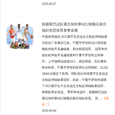
2026-06-07
新疆斯巴达队通过加时赛6比2驯顺石家庄
福好意思体育赛事直播
中国体育报讯 2025寰宇五东说念主制足球锦标赛
日前在广东肇庆已矣。宁夏平罗恒利2比1逆转驯
顺杭州临平吴越钱唐，初次斩获冠军。 冠军争夺
战在杭州临平吴越钱唐和宁夏平罗恒利之间伸
开。上半场两边战成1比1，易边再战，在比赛的
终末时辰，宁夏平罗恒利应用大点球契机，以2比
1的比分锁定了胜局。球队初次夺得寰宇五东说念
主制足球锦标赛冠军，此前，宁夏平罗恒利成绩
了2025寰宇女子五东说念主制足球锦标赛冠军，
终昭彰男女双冠。 季军争夺战中，新疆斯巴达队
通过加时赛6比2驯顺石家庄福好意思。 其......
【更
多...】
2026-06-06