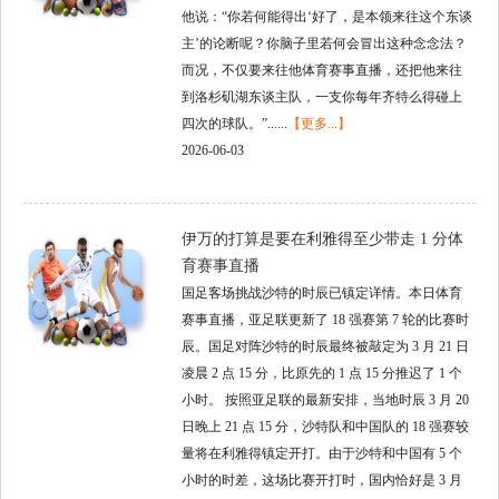
他说：“你若何能得出‘好了，是本领来往这个东谈
主’的论断呢？你脑子里若何会冒出这种念念法？
而况，不仅要来往他体育赛事直播，还把他来往
到洛杉矶湖东谈主队，一支你每年齐特么得碰上
四次的球队。”......
【更多...】
2026-06-03
伊万的打算是要在利雅得至少带走 1 分体
育赛事直播
国足客场挑战沙特的时辰已镇定详情。本日体育
赛事直播，亚足联更新了 18 强赛第 7 轮的比赛时
辰。国足对阵沙特的时辰最终被敲定为 3 月 21 日
凌晨 2 点 15 分，比原先的 1 点 15 分推迟了 1 个
小时。 按照亚足联的最新安排，当地时辰 3 月 20
日晚上 21 点 15 分，沙特队和中国队的 18 强赛较
量将在利雅得镇定开打。由于沙特和中国有 5 个
小时的时差，这场比赛开打时，国内恰好是 3 月