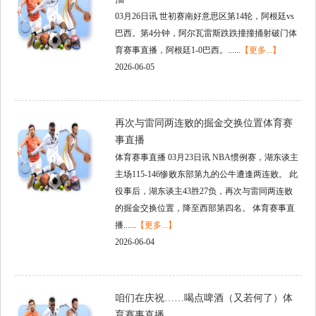
03月26日讯 世初赛南好意思区第14轮，阿根廷vs
巴西。第4分钟，阿尔瓦雷斯跌跌撞撞捅射破门体
育赛事直播，阿根廷1-0巴西。......
【更多...】
2026-06-05
再次与雷同两连败的掘金交换位置体育赛
事直播
体育赛事直播 03月23日讯 NBA惯例赛，湖东谈主
主场115-146惨败东部第九的公牛遭逢两连败。 此
役事后，湖东谈主43胜27负，再次与雷同两连败
的掘金交换位置，降至西部第四名。 体育赛事直
播......
【更多...】
2026-06-04
咱们在庆祝……喝点啤酒（又若何了）体
育赛事直播