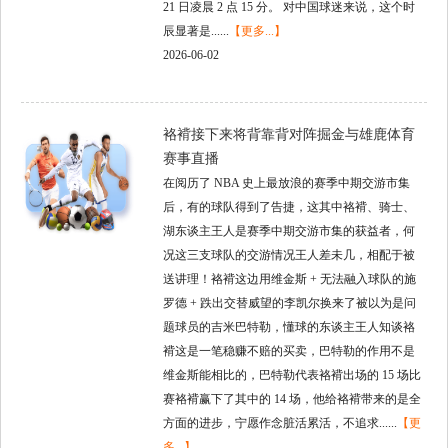
21 日凌晨 2 点 15 分。 对中国球迷来说，这个时
辰显著是......
【更多...】
2026-06-02
袼褙接下来将背靠背对阵掘金与雄鹿体育
赛事直播
在阅历了 NBA 史上最放浪的赛季中期交游市集
后，有的球队得到了告捷，这其中袼褙、骑士、
湖东谈主王人是赛季中期交游市集的获益者，何
况这三支球队的交游情况王人差未几，相配于被
送讲理！袼褙这边用维金斯 + 无法融入球队的施
罗德 + 跌出交替威望的李凯尔换来了被以为是问
题球员的吉米巴特勒，懂球的东谈主王人知谈袼
褙这是一笔稳赚不赔的买卖，巴特勒的作用不是
维金斯能相比的，巴特勒代表袼褙出场的 15 场比
赛袼褙赢下了其中的 14 场，他给袼褙带来的是全
方面的进步，宁愿作念脏活累活，不追求......
【更
多...】