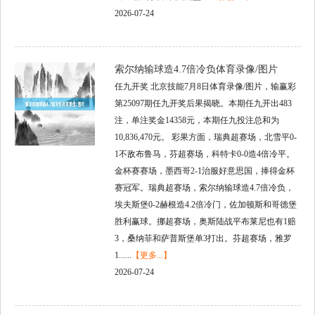
2026-07-24
索尔纳输球造4.7倍冷负体育录像/图片
任九开奖 北京技能7月8日体育录像/图片，输赢彩
第25097期任九开奖后果揭晓。本期任九开出483
注，单注奖金14358元，本期任九投注总和为
10,836,470元。 彩果方面，瑞典超赛场，北雪平0-
1不敌布鲁马，芬超赛场，科特卡0-0造4倍冷平。
金杯赛赛场，墨西哥2-1治服好意思国，捧得金杯
赛冠军。瑞典超赛场，索尔纳输球造4.7倍冷负，
埃夫斯堡0-2赫根造4.2倍冷门，佐加顿斯和哥德堡
胜利赢球。挪超赛场，奥斯陆战平布莱尼也有1赔
3，桑纳菲和萨普斯堡单3打出。芬超赛场，雅罗
1......
【更多...】
2026-07-24