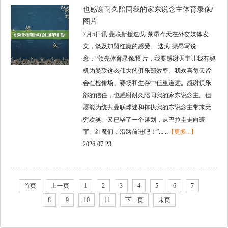
也感谢耐久陪同我的家东说念主体育录像/
图片
7月5日讯 曼联新援迭戈-莱昂今天在外交媒体发
文，谈及加盟红魔的感受。 迭戈-莱昂写说
念：“领先体育录像/图片，我要感谢天主让我有契
机为曼联这么伟大的俱乐部效率。我欢喜每天皆
会在检修场、赛场和生存中任重道远。感谢俱乐
部的信任，也感谢耐久陪同我的家东说念主。但
愿能为统共曼联球迷和撑执我的东说念主带来无
穷欢笑。又已毕了一个谋划，从巴拉圭走向寰
宇。红魔们，沿路前进吧！”......
【更多...】
2026-07-23
首页
上一页
1
2
3
4
5
6
7
8
9
10
11
下一页
末页