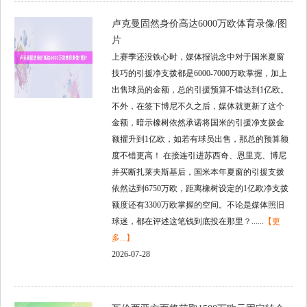
卢克曼固然身价高达6000万欧体育录像/图
片
上赛季还没铁心时，媒体报说念中对于国米夏窗
技巧的引援净支拨都是6000-7000万欧掌握，加上
出售球员的金额，总的引援预算不错达到1亿欧。
不外，在签下博尼不久之后，媒体就更新了这个
金额，暗示橡树依然承诺将国米的引援净支拨金
额擢升到1亿欧，如若有球员出售，那总的预算额
度不错更高！ 在接连引进苏西奇、恩里克、博尼
并买断扎莱夫斯基后，国米本年夏窗的引援支拨
依然达到6750万欧，距离橡树设定的1亿欧净支拨
额度还有3300万欧掌握的空间。不论是媒体照旧
球迷，都在评述这笔钱到底投在那里？......
【更
多...】
2026-07-28