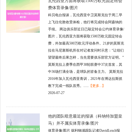
瓦伦西亚方面将获取1500万欧元固定转会
费体育录像/图片
科贝电台报谈，瓦伦西亚中卫莫斯克拉于周二早
上飞往伦敦收受体检，他行将完成转会阿森纳的
手续。 两边俱乐部近日已敲定转会公约体育录像/
图片，瓦伦西亚方面将获取1500万欧元固定转会
费，外加最高500万欧元浮动条件。21岁的莫斯克
拉在马尼塞斯机所在对记者发问时示意：“让咱们
望望最终后果怎样，当先需要俱乐部官方证明。”
莫斯克拉上赛季在西甲38轮联赛中37次首发，其
中36场打满全场，是球队的皆备主力。 莫斯克拉
2016年加入瓦伦西亚青训，2021年在博达拉斯抓
教下完成一线队首秀。......
【更多...】
2026-07-27
他的团队暗意最近的报谈（科纳特加盟皇
马）并不属实体育录像/图片
体育录像/图片 据利物浦跟队记者DavidLynch报