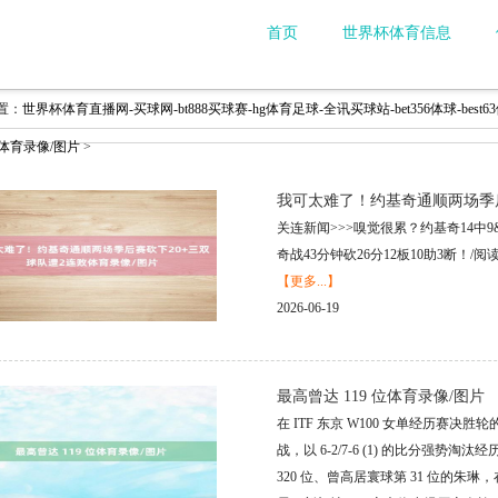
首页
世界杯体育信息
置：
世界杯体育直播网-买球网-bt888买球赛-hg体育足球-全讯买球站-bet356体球-bes
体育录像/图片
>
我可太难了！约基奇通顺两场季后
关连新闻>>>嗅觉很累？约基奇14中9&
奇战43分钟砍26分12板10助3断！/
【更多...】
2026-06-19
最高曾达 119 位体育录像/图片
在 ITF 东京 W100 女单经历
战，以 6-2/7-6 (1) 的比分强
320 位、曾高居寰球第 31 位的