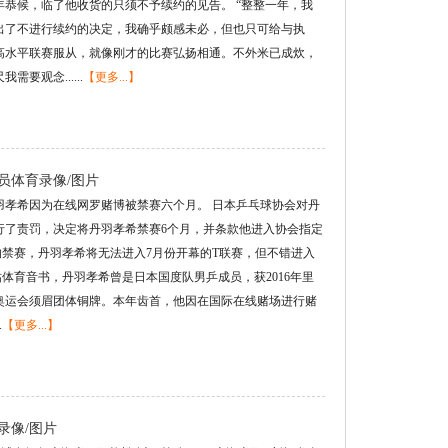
恭候，临了他收货的只须不予续约的见告。 “整整一年，我
出了不进行续约的决定，我确乎颇感未必，但也只可给与执
高水平联赛服从，就像刚才的比赛弘扬相通。不外米已成炊，
要观念......
【更多...】
员体育录像/图片
羽孝希因为在线网罗赌博被禁赛六个月。 日本乒乓球协会对丹
行了责罚，决定将丹羽孝希禁赛6个月，并条款他进入协会指定
的禁赛，丹羽孝希将无法进入7月份开幕的T联赛，但不错进入
咕体育音书，丹羽孝希曾是日本国度队男乒成员，获2016年里
京奥运会须眉团体铜牌。本年齿首，他因在国际在线赌场进行赌
.
【更多...】
录像/图片