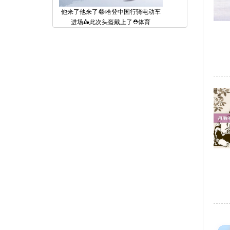
他来了他来了😂哈登中国行骑电动车
进场🛵此次头盔戴上了⛑️体育