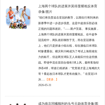
上海两个球队的进展并莫得显耀相反体育
录像/图片
“咱们将负责追念亚冠的教导，以期在行将到来的
新赛季中进一步进步强度。这是中超俱乐部必须
正视的问题和差距。”——斯卢茨基。 事实施展，
上海两个球队的进展并莫得显耀相反。在中超争
冠流程中，两队差距聊胜于无，而在亚冠赛场
上，他们只是拼凑小组出线，却在濒临日本球队
时惨遭重创。横滨和川崎成为了考试上海双雄实
力的标尺，但这两支球队王人未能应付住这些挑
战。即使申花在首回合领有1球上风，最终客场却
净吞4球，球迷们戏谑谈：“究竟谁才是上海滩的大
哥？看起改日本球队才更有劝服力。” 在亚冠1/8
决......
【更多...】
2026-05-31
成为南京同曦顺利的头号元勋体育录像/图