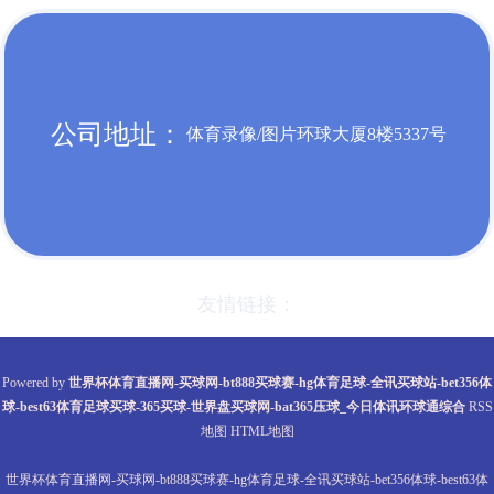
公司地址：
体育录像/图片环球大厦8楼5337号
友情链接：
Powered by
世界杯体育直播网-买球网-bt888买球赛-hg体育足球-全讯买球站-bet356体
球-best63体育足球买球-365买球-世界盘买球网-bat365压球_今日体讯环球通综合
RSS
地图
HTML地图
世界杯体育直播网-买球网-bt888买球赛-hg体育足球-全讯买球站-bet356体球-best63体