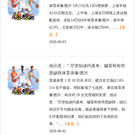
体育录像/图片 3月21日讯 CBA惯例赛，上海半场
42-61过期北京。 上半场，上海在罚球线上发达相
配差劲，全队14罚仅6中体育录像/图片，射中率
42.9%，王哲林5罚2中，洛夫顿2罚0中。......
【更
多...】
2026-06-03
他示意：＂尽管知谈约基奇、穆雷和布劳
恩缺阵体育录像/图片
雷速体育 3 月 18 日讯 本日，硬汉在主场以 105-
114 负于掘金，球队畛域了七连胜。 赛后体育录
像/图片，科尔对 20 次无理感到失望，他示
意："尽管知谈约基奇、穆雷和布劳恩缺阵，咱们
依旧不可与掘金抗衡，掘金更值得拿下得胜，咱
们不配取得比赛，咱们如实得到了应得的后
果。"......
【更多...】
2026-06-02