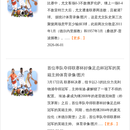
比赛中，尤文客场0-3不敌佛罗伦萨。继上一场0-4
不敌亚特兰大后，尤文遭逢联赛两连败，且被灌7
球。 据统计体育录像/图片，这是尤文队史第三次
聚拢两场意甲至少输掉3球，此前两次分散是2011
年1月（德尔内里握教）和1957年3月（桑德罗-普
波握教）。......
【更多...】
2026-06-01
首位率队夺得联赛杯好像足总杯冠军的英
籍主帅体育录像/图片
3月17日讯 联赛杯决赛，纽卡以2-1的比分力克利
物浦夺得冠军，主帅埃迪-豪解锁了一项了不得的
配置。 埃迪-豪成为继2008年的老雷德克纳普（朴
茨茅斯）之后，首位率队夺得联赛杯好像足总杯
冠军的英籍主帅。同期，他亦然继2004年的麦克
拉伦（米德尔斯堡）之后，首位率队夺得联赛杯
冠军的英籍主帅。 体育录像/图片......
【更多...】